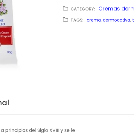
Cremas derm
CATEGORY:
TAGS:
crema
, 
dermoactiva
, 
nal
 principios del Siglo XVIII y se le